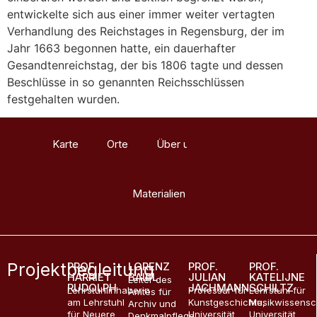
entwickelte sich aus einer immer weiter vertagten
Verhandlung des Reichstages in Regensburg, der im
Jahr 1663 begonnen hatte, ein dauerhafter
Gesandtenreichstag, der bis 1806 tagte und dessen
Beschlüsse in so genannten Reichsschlüssen
festgehalten wurden.
Karte
Orte
Über uns
Glossar
Materialien
Projektbegleitung
PROF.
LORENZ
PROF.
PROF.
HARRIET
BAIBL
JULIAN
KATELIJNE
Leiter des
RUDOLPH
JACHMANN
SCHILTZ
Lehrstuhlinhaberin
Professur für
Lehrstuhl für
Amtes für
am Lehrstuhl
Kunstgeschichte,
Musikwissensc
Archiv und
für Neuere
Universität
Universität
Denkmalpflege