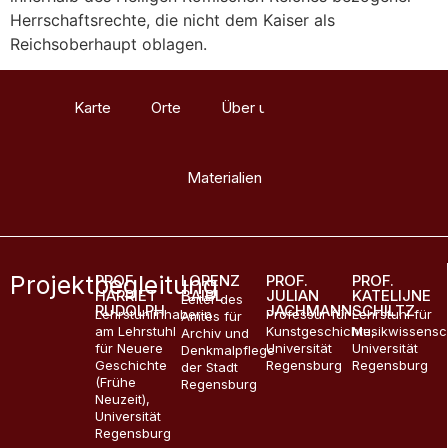
Herrschaftsrechte, die nicht dem Kaiser als
Reichsoberhaupt oblagen.
Karte
Orte
Über uns
Glossar
Materialien
Projektbegleitung
PROF.
LORENZ
PROF.
PROF.
HARRIET
BAIBL
JULIAN
KATELIJNE
Leiter des
RUDOLPH
JACHMANN
SCHILTZ
Lehrstuhlinhaberin
Professur für
Lehrstuhl für
Amtes für
am Lehrstuhl
Kunstgeschichte,
Musikwissensc
Archiv und
für Neuere
Universität
Universität
Denkmalpflege
Geschichte
Regensburg
Regensburg
der Stadt
(Frühe
Regensburg
Neuzeit),
Universität
Regensburg