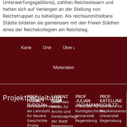
Unterwerfungsgelöbnis), zahlten Reichssteuern und
hatten sich auf Verlangen an der Stellung von
Reichstruppen zu beteiligen. Als reichsunmittelbare
Städte bildeten sie gemeinsam mit den Freien Städten
eines der Reichskollegien am Reichstag.
Karte
Orte
Über uns
Glossar
Materialien
Projektbegleitung
PROF.
LORENZ
PROF.
PROF.
HARRIET
BAIBL
JULIAN
KATELIJNE
Leiter des
RUDOLPH
JACHMANN
SCHILTZ
Lehrstuhlinhaberin
Professur für
Lehrstuhl für
Amtes für
am Lehrstuhl
Kunstgeschichte,
Musikwissensc
Archiv und
für Neuere
Universität
Universität
Denkmalpflege
Geschichte
Regensburg
Regensburg
der Stadt
(Frühe
Regensburg