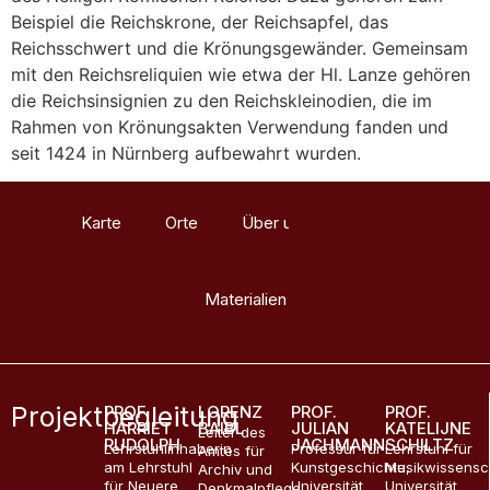
Beispiel die Reichskrone, der Reichsapfel, das
Reichsschwert und die Krönungsgewänder. Gemeinsam
mit den Reichsreliquien wie etwa der Hl. Lanze gehören
die Reichsinsignien zu den Reichskleinodien, die im
Rahmen von Krönungsakten Verwendung fanden und
seit 1424 in Nürnberg aufbewahrt wurden.
Karte
Orte
Über uns
Glossar
Materialien
Projektbegleitung
PROF.
LORENZ
PROF.
PROF.
HARRIET
BAIBL
JULIAN
KATELIJNE
Leiter des
RUDOLPH
JACHMANN
SCHILTZ
Lehrstuhlinhaberin
Professur für
Lehrstuhl für
Amtes für
am Lehrstuhl
Kunstgeschichte,
Musikwissensc
Archiv und
für Neuere
Universität
Universität
Denkmalpflege