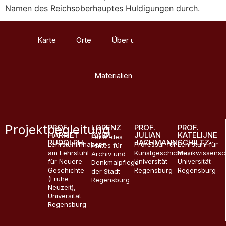
Namen des Reichsoberhauptes Huldigungen durch.
Karte
Orte
Über uns
Glossar
Materialien
Projektbegleitung
PROF.
LORENZ
PROF.
PROF.
HARRIET
BAIBL
JULIAN
KATELIJNE
Leiter des
RUDOLPH
JACHMANN
SCHILTZ
Lehrstuhlinhaberin
Professur für
Lehrstuhl für
Amtes für
am Lehrstuhl
Kunstgeschichte,
Musikwissensc
Archiv und
für Neuere
Universität
Universität
Denkmalpflege
Geschichte
Regensburg
Regensburg
der Stadt
(Frühe
Regensburg
Neuzeit),
Universität
Regensburg