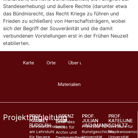
Standeserhebung) und äußere Rechte (darunter etwa
das Bündnisrecht, das Recht Kriege zu führen und
Frieden zu schließen) von Herrschaftsträgern, wobei
sich der Begriff der Souveränität und die damit
verbundenen Vorstellungen erst in der Frühen Neuzeit
etablierten.
Karte
Orte
Über uns
Glossar
Materialien
Projektbegleitung
PROF.
LORENZ
PROF.
PROF.
HARRIET
BAIBL
JULIAN
KATELIJNE
Leiter des
RUDOLPH
JACHMANN
SCHILTZ
Lehrstuhlinhaberin
Professur für
Lehrstuhl für
Amtes für
am Lehrstuhl
Kunstgeschichte,
Musikwissensc
Archiv und
für Neuere
Universität
Universität
Denkmalpflege