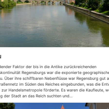
u
ender Faktor der bis in die Antike zurückreichenden
skontinuität Regensburgs war die exponierte geographisch
u. Über ihre schiffbaren Nebenflüsse war Regensburg gut 
raßennetz im Süden des Reiches eingebunden, was die Ent
t zur Handelsmetropole förderte. Es waren die Kaufleute, w
g der Stadt an das Reich suchten und…