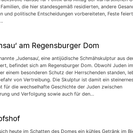
 Familien, die hier standesgemäß residierten, andere Gesan
n und politische Entscheidungen vorbereiteten, Feste feier
e…
nsau‘ am Regensburger Dom
nannte ‚Judensau‘, eine antijüdische Schmähskulptur aus de
ert, befindet sich am Regensburger Dom. Obwohl Juden im
ter einem besonderen Schutz der Herrschenden standen, leb
Gefahr von Vertreibung. Die Skulptur ist damit ein steinerne
 für die wechselhafte Geschichte der Juden zwischen
ierung und Verfolgung sowie auch für den…
ofshof
ich heute im Schatten des Domes ein kühles Getränk im Bi