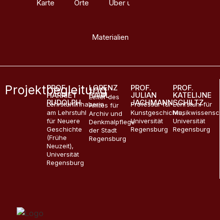
Karte
Orte
Über uns
Glossar
Materialien
Projektbegleitung
PROF.
LORENZ
PROF.
PROF.
HARRIET
BAIBL
JULIAN
KATELIJNE
Leiter des
RUDOLPH
JACHMANN
SCHILTZ
Lehrstuhlinhaberin
Professur für
Lehrstuhl für
Amtes für
am Lehrstuhl
Kunstgeschichte,
Musikwissensc
Archiv und
für Neuere
Universität
Universität
Denkmalpflege
Geschichte
Regensburg
Regensburg
der Stadt
(Frühe
Regensburg
Neuzeit),
Universität
Regensburg