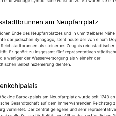
h eine wichtige symbolische Funktion zu. So waren sie ein 
sstadtbrunnen am Neupfarrplatz
ichen Ende des Neupfarrplatzes und in unmittelbarer Nähe
te der jüdischen Synagoge, steht heute der von einem Do
Reichstadtbrunnen als steinernes Zeugnis reichstädtischer
tät. Er gehört zu insgesamt fünf repräsentativen städtisch
 die weniger der Wasserversorgung als vielmehr der
dtischen Selbstinszenierung dienten.
enkohlpalais
stöckige Barockpalais am Neupfarrplatz wurde seit 1743 an
ische Gesandtschaft auf dem Immerwährenden Reichstag z
rg vermietet. Der zentral gelegene und sehr repräsentativ
rucksvolle Kulisse für Politik und Alltag der kurfürstlichen