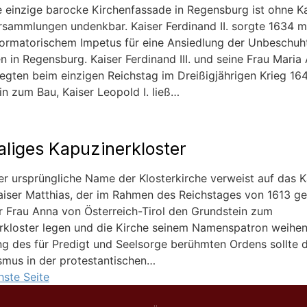
e einzige barocke Kirchenfassade in Regensburg ist ohne K
rsammlungen undenkbar. Kaiser Ferdinand II. sorgte 1634 m
ormatorischem Impetus für eine Ansiedlung der Unbeschuh
n in Regensburg. Kaiser Ferdinand III. und seine Frau Maria
egten beim einzigen Reichstag im Dreißigjährigen Krieg 16
n zum Bau, Kaiser Leopold I. ließ…
liges Kapuzinerkloster
er ursprüngliche Name der Klosterkirche verweist auf das K
aiser Matthias, der im Rahmen des Reichstages von 1613 
er Frau Anna von Österreich-Tirol den Grundstein zum
rkloster legen und die Kirche seinem Namenspatron weihen 
ng des für Predigt und Seelsorge berühmten Ordens sollte 
ismus in der protestantischen…
ste Seite