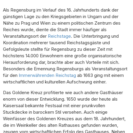
Als Regensburg im Verlauf des 16. Jahrhunderts dank der
günstigen Lage zu den Kriegsgebieten in Ungarn und der
Nähe zu Prag und Wien zu einem politischen Zentrum des
Reiches wurde, diente die Stadt immer häufiger als
Veranstaltungsort der
Reichstage
. Die Unterbringung und
Koordination mehrerer tausend Reichstagsgäste und
Gefolgsleute stellte für Regensburg zu dieser Zeit mit
höchstens 14.000 Einwohnern eine große organisatorische
Herausforderung dar, brachte aber auch Vorteile mit sich.
Besonders die Ernennung Regensburgs als Veranstaltungsort
für den
Immerwährenden Reichstag
ab 1663 ging mit einem
wirtschaftlichen und kulturellen Aufschwung einher.
Das Goldene Kreuz profitierte wie auch andere Gasthäuser
enorm von dieser Entwicklung. 1650 wurde der heute als
Kaisersaal bekannte Festsaal mit einer prunkvollen
Stuckdecke in barockem Stil versehen. Auch einige
Weinfässer des Goldenen Kreuzes aus dem 18. Jahrhundert,
die im Weinkeller des alten Rathauses gefunden wurden,
zeugen vom wirtschaftlichen Erfolg des Gasthauses. Neben