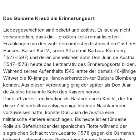
Das Goldene Kreuz als Erinnerungsort
Liebesgeschichten sind beliebt und zeitlos. Es ist also nicht
verwunderlich, dass die – größten-teils romantisierten –
Erzählungen um den wohl berühmtesten historischen Gast des
Hauses, Kaiser Karl V., seine Affäre mit Barbara Blomberg
(1527-1597) und deren unehelichen Sohn Don Juan de Austria
(1547-1578) heute das Leitnarrativ des Erinnerungsorts bilden.
Während seines Aufenthalts 1546 lernte der damals 46-jährige
Witwer die 18-jährige Handwerkerstoch-ter Barbara Blomberg
kennen. Aus dieser Verbindung ging der später als Don Juan
de Austria bekannte Sohn des Kaisers hervor.
Dank offizieller Legitimation als Bastard durch Karl V., der für
diese Zeit verhältnismäßig wenige lebende Nachkommen
vorzuweisen hatte, konnte Don Juan de Austria eine
militärische Karriere einschlagen. Bis heute ist er für seine
Rolle als Befehlshaber der spanischen Flotte während der
siegreichen Schlacht von Lepanto (1571) gegen die Osmanen
bekannt – obwohl seine Bedeu-tung für den Ausgang der