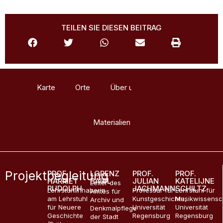
TEILEN SIE DIESEN BEITRAG
Karte
Orte
Über uns
Glossar
Materialien
Projektbegleitung
PROF.
LORENZ
PROF.
PROF.
HARRIET
BAIBL
JULIAN
KATELIJNE
Leiter des
RUDOLPH
JACHMANN
SCHILTZ
Lehrstuhlinhaberin
Professur für
Lehrstuhl für
Amtes für
am Lehrstuhl
Kunstgeschichte,
Musikwissensc
Archiv und
für Neuere
Universität
Universität
Denkmalpflege
Geschichte
Regensburg
Regensburg
der Stadt