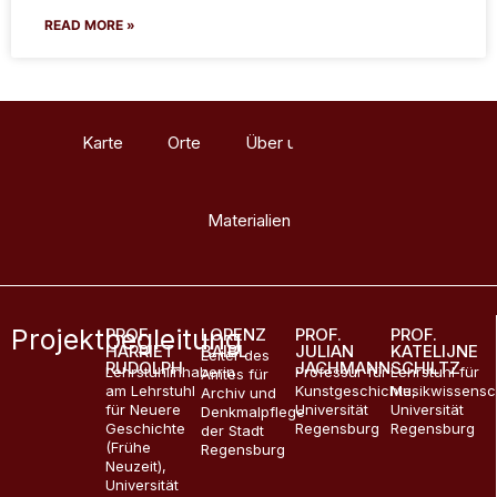
READ MORE »
Karte
Orte
Über uns
Glossar
Materialien
Projektbegleitung
PROF.
LORENZ
PROF.
PROF.
HARRIET
BAIBL
JULIAN
KATELIJNE
Leiter des
RUDOLPH
JACHMANN
SCHILTZ
Lehrstuhlinhaberin
Professur für
Lehrstuhl für
Amtes für
am Lehrstuhl
Kunstgeschichte,
Musikwissensc
Archiv und
für Neuere
Universität
Universität
Denkmalpflege
Geschichte
Regensburg
Regensburg
der Stadt
(Frühe
Regensburg
Neuzeit),
Universität