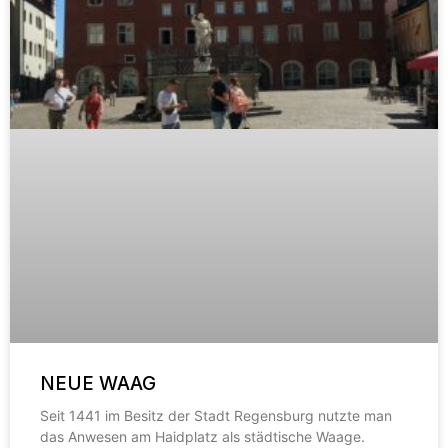
NEUE WAAG
Seit 1441 im Besitz der Stadt Regensburg nutzte man
das Anwesen am Haidplatz als städtische Waage.