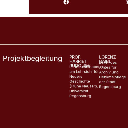
Projektbegleitung
PROF.
LORENZ
HARRIET
BAIBL
Leiter des
RUDOLPH
Lehrstuhlinhaberin
Amtes für
am Lehrstuhl für
Archiv und
Neuere
Denkmalpflege
Geschichte
der Stadt
(Frühe Neuzeit),
Regensburg
Universität
Regensburg