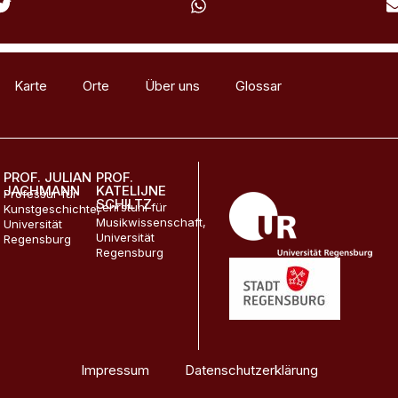
Karte
Orte
Über uns
Glossar
Materialien
PROF. JULIAN
PROF.
JACHMANN
KATELIJNE
Professur für
SCHILTZ
Lehrstuhl für
Kunstgeschichte,
Musikwissenschaft,
Universität
Universität
Regensburg
Regensburg
Impressum
Datenschutzerklärung