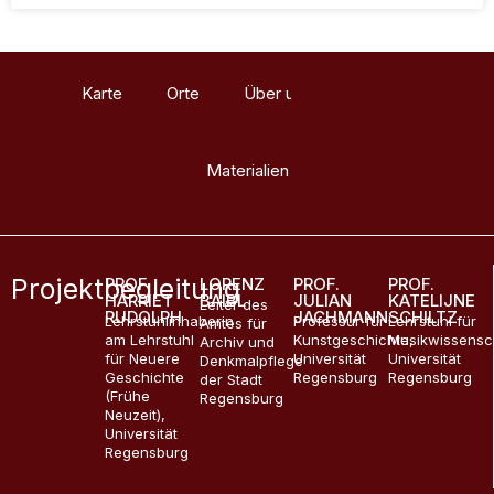
Karte
Orte
Über uns
Glossar
Materialien
Projektbegleitung
PROF.
LORENZ
PROF.
PROF.
HARRIET
BAIBL
JULIAN
KATELIJNE
Leiter des
RUDOLPH
JACHMANN
SCHILTZ
Lehrstuhlinhaberin
Professur für
Lehrstuhl für
Amtes für
am Lehrstuhl
Kunstgeschichte,
Musikwissensc
Archiv und
für Neuere
Universität
Universität
Denkmalpflege
Geschichte
Regensburg
Regensburg
der Stadt
(Frühe
Regensburg
Neuzeit),
Universität
Regensburg