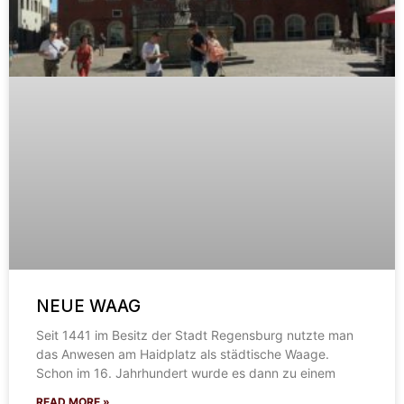
NEUE WAAG
Seit 1441 im Besitz der Stadt Regensburg nutzte man
das Anwesen am Haidplatz als städtische Waage.
Schon im 16. Jahrhundert wurde es dann zu einem
READ MORE »