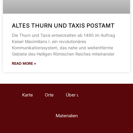
ALTES THURN UND TAXIS POSTAMT
Die Thurn und Taxis entwickelten ab 1490 im Auftrag
Kaiser Maximilians I. ein revolutionäres
Kommunikationssystem, das nahe und weitentfernte
Gebiete des Heiligen Römischen Reiches miteinander
READ MORE »
Karte
Orte
Über uns
Glossar
Materialien