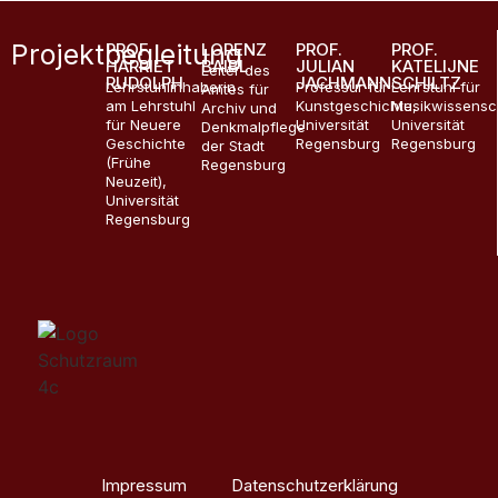
Projektbegleitung
PROF.
LORENZ
PROF.
PROF.
HARRIET
BAIBL
JULIAN
KATELIJNE
Leiter des
RUDOLPH
JACHMANN
SCHILTZ
Lehrstuhlinhaberin
Professur für
Lehrstuhl für
Amtes für
am Lehrstuhl
Kunstgeschichte,
Musikwissensc
Archiv und
für Neuere
Universität
Universität
Denkmalpflege
Geschichte
Regensburg
Regensburg
der Stadt
(Frühe
Regensburg
Neuzeit),
Universität
Regensburg
Impressum
Datenschutzerklärung