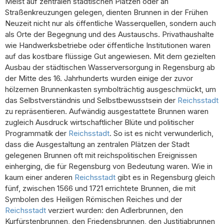
Meist auf zentralen städtischen Plätzen oder an
Straßenkreuzungen gelegen, dienten Brunnen in der Frühen
Neuzeit nicht nur als öffentliche Wasserquellen, sondern auch
als Orte der Begegnung und des Austauschs. Privathaushalte
wie Handwerksbetriebe oder öffentliche Institutionen waren
auf das kostbare flüssige Gut angewiesen. Mit dem gezielten
Ausbau der städtischen Wasserversorgung in Regensburg ab
der Mitte des 16. Jahrhunderts wurden einige der zuvor
hölzernen Brunnenkasten symbolträchtig ausgeschmückt, um
das Selbstverständnis und Selbstbewusstsein der
Reichsstadt
zu repräsentieren. Aufwändig ausgestattete Brunnen waren
zugleich Ausdruck wirtschaftlicher Blüte und politischer
Programmatik der
Reichsstadt
. So ist es nicht verwunderlich,
dass die Ausgestaltung an zentralen Plätzen der Stadt
gelegenen Brunnen oft mit reichspolitischen Ereignissen
einherging, die für Regensburg von Bedeutung waren. Wie in
kaum einer anderen
Reichsstadt
gibt es in Regensburg gleich
fünf, zwischen 1566 und 1721 errichtete Brunnen, die mit
Symbolen des Heiligen Römischen Reiches und der
Reichsstadt
verziert wurden: den Adlerbrunnen, den
Kurfürstenbrunnen, den Friedensbrunnen, den Justitiabrunnen