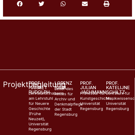
Karte
Orte
Über uns
Glossar
Materialien
Projektbegleitung
PROF.
LORENZ
PROF.
PROF.
HARRIET
BAIBL
JULIAN
KATELIJNE
Leiter des
RUDOLPH
JACHMANN
SCHILTZ
Lehrstuhlinhaberin
Professur für
Lehrstuhl für
Amtes für
am Lehrstuhl
Kunstgeschichte,
Musikwissensc
Archiv und
für Neuere
Universität
Universität
Denkmalpflege
Geschichte
Regensburg
Regensburg
der Stadt
(Frühe
Regensburg
Neuzeit),
Universität
Regensburg