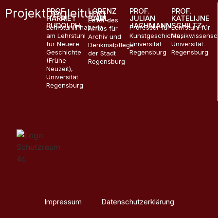
Projektbegleitung
PROF.
LORENZ
PROF.
PROF.
HARRIET
BAIBL
JULIAN
KATELIJNE
Leiter des
RUDOLPH
JACHMANN
SCHILTZ
Lehrstuhlinhaberin
Professur für
Lehrstuhl für
Amtes für
am Lehrstuhl
Kunstgeschichte,
Musikwissensc
Archiv und
für Neuere
Universität
Universität
Denkmalpflege
Geschichte
Regensburg
Regensburg
der Stadt
(Frühe
Regensburg
Neuzeit),
Universität
Regensburg
Impressum
Datenschutzerklärung