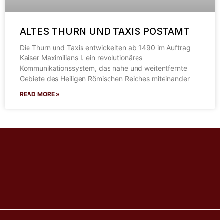
ALTES THURN UND TAXIS POSTAMT
Die Thurn und Taxis entwickelten ab 1490 im Auftrag
Kaiser Maximilians I. ein revolutionäres
Kommunikationssystem, das nahe und weitentfernte
Gebiete des Heiligen Römischen Reiches miteinander
READ MORE »
Karte
Orte
Über uns
Glossar
Materialien