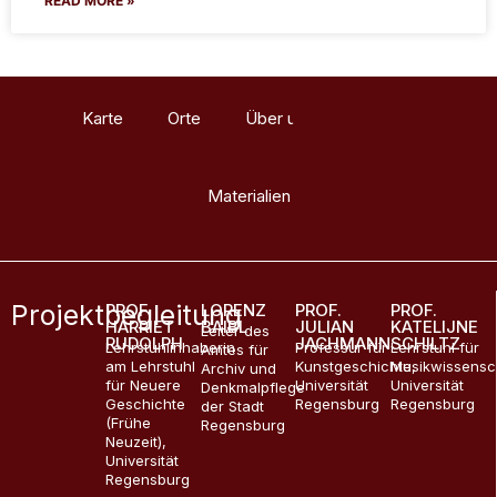
READ MORE »
Karte
Orte
Über uns
Glossar
Materialien
Projektbegleitung
PROF.
LORENZ
PROF.
PROF.
HARRIET
BAIBL
JULIAN
KATELIJNE
Leiter des
RUDOLPH
JACHMANN
SCHILTZ
Lehrstuhlinhaberin
Professur für
Lehrstuhl für
Amtes für
am Lehrstuhl
Kunstgeschichte,
Musikwissensc
Archiv und
für Neuere
Universität
Universität
Denkmalpflege
Geschichte
Regensburg
Regensburg
der Stadt
(Frühe
Regensburg
Neuzeit),
Universität
Regensburg