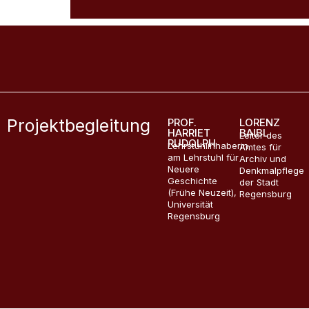
Projektbegleitung
PROF.
LORENZ
HARRIET
BAIBL
Leiter des
RUDOLPH
Lehrstuhlinhaberin
Amtes für
am Lehrstuhl für
Archiv und
Neuere
Denkmalpflege
Geschichte
der Stadt
(Frühe Neuzeit),
Regensburg
Universität
Regensburg