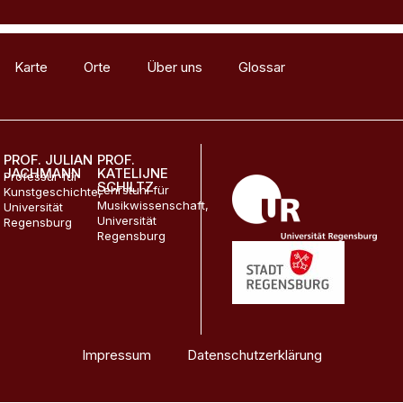
Karte
Orte
Über uns
Glossar
Materialien
PROF. JULIAN
PROF.
JACHMANN
KATELIJNE
Professur für
SCHILTZ
Lehrstuhl für
Kunstgeschichte,
Musikwissenschaft,
Universität
Universität
Regensburg
Regensburg
Impressum
Datenschutzerklärung