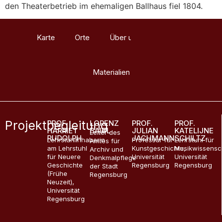
den Theaterbetrieb im ehemaligen Ballhaus fiel 1804.
Karte
Orte
Über uns
Glossar
Materialien
Projektbegleitung
PROF.
LORENZ
PROF.
PROF.
HARRIET
BAIBL
JULIAN
KATELIJNE
Leiter des
RUDOLPH
JACHMANN
SCHILTZ
Lehrstuhlinhaberin
Professur für
Lehrstuhl für
Amtes für
am Lehrstuhl
Kunstgeschichte,
Musikwissensc
Archiv und
für Neuere
Universität
Universität
Denkmalpflege
Geschichte
Regensburg
Regensburg
der Stadt
(Frühe
Regensburg
Neuzeit),
Universität
Regensburg