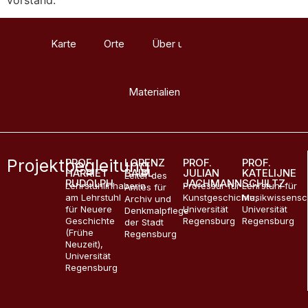
Karte
Orte
Über uns
Glossar
Materialien
Projektbegleitung
PROF.
LORENZ
PROF.
PROF.
HARRIET
BAIBL
JULIAN
KATELIJNE
Leiter des
RUDOLPH
JACHMANN
SCHILTZ
Lehrstuhlinhaberin
Professur für
Lehrstuhl für
Amtes für
am Lehrstuhl
Kunstgeschichte,
Musikwissensc
Archiv und
für Neuere
Universität
Universität
Denkmalpflege
Geschichte
Regensburg
Regensburg
der Stadt
(Frühe
Regensburg
Neuzeit),
Universität
Regensburg