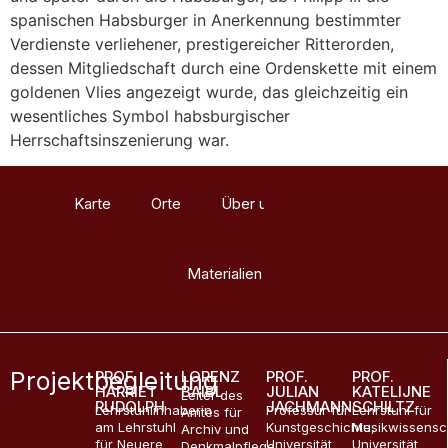
spanischen Habsburger in Anerkennung bestimmter
Verdienste verliehener, prestigereicher Ritterorden,
dessen Mitgliedschaft durch eine Ordenskette mit einem
goldenen Vlies angezeigt wurde, das gleichzeitig ein
wesentliches Symbol habsburgischer
Herrschaftsinszenierung war.
Karte
Orte
Über uns
Glossar
Materialien
Projektbegleitung
PROF.
LORENZ
PROF.
PROF.
HARRIET
BAIBL
JULIAN
KATELIJNE
Leiter des
RUDOLPH
JACHMANN
SCHILTZ
Lehrstuhlinhaberin
Professur für
Lehrstuhl für
Amtes für
am Lehrstuhl
Kunstgeschichte,
Musikwissensc
Archiv und
für Neuere
Universität
Universität
Denkmalpflege