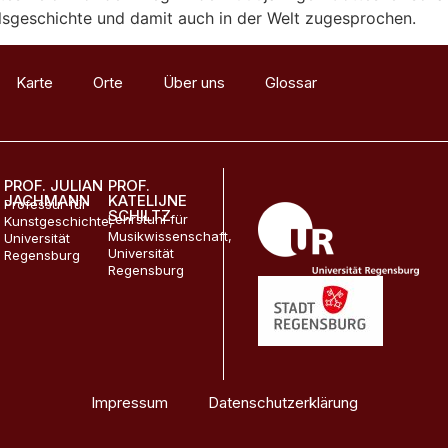
lsgeschichte und damit auch in der Welt zugesprochen.
Karte
Orte
Über uns
Glossar
Materialien
PROF. JULIAN
PROF.
JACHMANN
KATELIJNE
Professur für
SCHILTZ
Lehrstuhl für
Kunstgeschichte,
Musikwissenschaft,
Universität
Universität
Regensburg
Regensburg
Impressum
Datenschutzerklärung