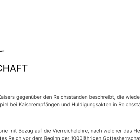
sar
Materialien
CHAFT
 Kaisers gegenüber den Reichsständen beschreibt, die wied
spiel bei Kaiserempfängen und Huldigungsakten in Reichss
orie mit Bezug auf die Vierreichelehre, nach welcher das H
ztes Reich vor dem Beginn der 1000jährigen Gottesherrscha