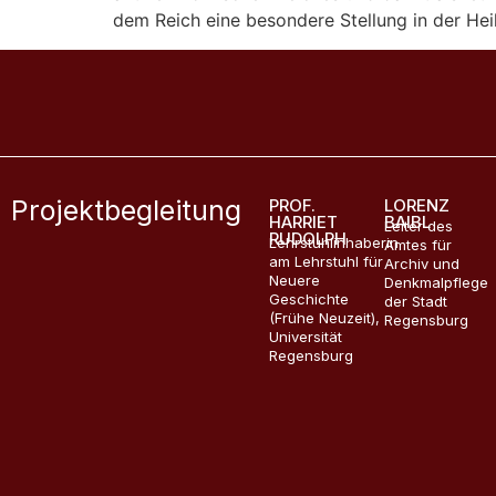
dem Reich eine besondere Stellung in der Hei
Projektbegleitung
PROF.
LORENZ
HARRIET
BAIBL
Leiter des
RUDOLPH
Lehrstuhlinhaberin
Amtes für
am Lehrstuhl für
Archiv und
Neuere
Denkmalpflege
Geschichte
der Stadt
(Frühe Neuzeit),
Regensburg
Universität
Regensburg