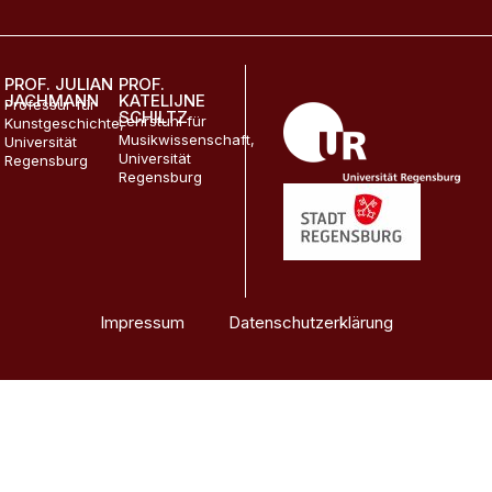
PROF. JULIAN
PROF.
JACHMANN
KATELIJNE
Professur für
SCHILTZ
Lehrstuhl für
Kunstgeschichte,
Musikwissenschaft,
Universität
Universität
Regensburg
Regensburg
Impressum
Datenschutzerklärung