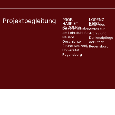
Projektbegleitung
PROF.
LORENZ
HARRIET
BAIBL
Leiter des
RUDOLPH
Lehrstuhlinhaberin
Amtes für
am Lehrstuhl für
Archiv und
Neuere
Denkmalpflege
Geschichte
der Stadt
(Frühe Neuzeit),
Regensburg
Universität
Regensburg