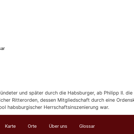
sar
Materialien
ndeter und später durch die Habsburger, ab Philipp II. di
eicher Ritterorden, dessen Mitgliedschaft durch eine Orden
bol habsburgischer Herrschaftsinszenierung war.
Karte
Orte
Über uns
Glossar
Materialien