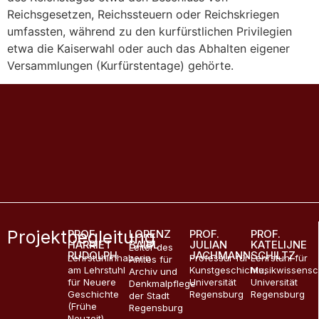
Reichsgesetzen, Reichssteuern oder Reichskriegen
umfassten, während zu den kurfürstlichen Privilegien
etwa die Kaiserwahl oder auch das Abhalten eigener
Versammlungen (Kurfürstentage) gehörte.
Karte
Orte
Über uns
Glossar
Materialien
Projektbegleitung
PROF.
LORENZ
PROF.
PROF.
HARRIET
BAIBL
JULIAN
KATELIJNE
Leiter des
RUDOLPH
JACHMANN
SCHILTZ
Lehrstuhlinhaberin
Professur für
Lehrstuhl für
Amtes für
am Lehrstuhl
Kunstgeschichte,
Musikwissensc
Archiv und
für Neuere
Universität
Universität
Denkmalpflege
Geschichte
Regensburg
Regensburg
der Stadt
(Frühe
Regensburg
Neuzeit),