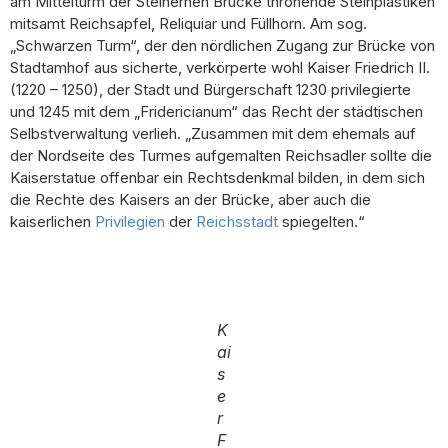
am Mittelturm der Steinernen Brücke thronende Steinplastiken
mitsamt Reichsapfel, Reliquiar und Füllhorn. Am sog.
„Schwarzen Turm“, der den nördlichen Zugang zur Brücke von
Stadtamhof aus sicherte, verkörperte wohl Kaiser Friedrich II.
(1220 – 1250), der Stadt und Bürgerschaft 1230 privilegierte
und 1245 mit dem „Fridericianum“ das Recht der städtischen
Selbstverwaltung verlieh. „Zusammen mit dem ehemals auf
der Nordseite des Turmes aufgemalten Reichsadler sollte die
Kaiserstatue offenbar ein Rechtsdenkmal bilden, in dem sich
die Rechte des Kaisers an der Brücke, aber auch die
kaiserlichen
Privilegien
der
Reichsstadt
spiegelten.“
K
ai
s
e
r
F