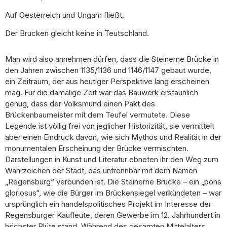
Auf Oesterreich und Ungarn fließt.
Der Brucken gleicht keine in Teutschland.
Man wird also annehmen dürfen, dass die Steinerne Brücke in
den Jahren zwischen 1135/1136 und 1146/1147 gebaut wurde,
ein Zeitraum, der aus heutiger Perspektive lang erscheinen
mag. Für die damalige Zeit war das Bauwerk erstaunlich
genug, dass der Volksmund einen Pakt des
Brückenbaumeister mit dem Teufel vermutete. Diese
Legende ist völlig frei von jeglicher Historizität, sie vermittelt
aber einen Eindruck davon, wie sich Mythos und Realität in der
monumentalen Erscheinung der Brücke vermischten.
Darstellungen in Kunst und Literatur ebneten ihr den Weg zum
Wahrzeichen der Stadt, das untrennbar mit dem Namen
„Regensburg“ verbunden ist. Die Steinerne Brücke – ein „pons
gloriosus“, wie die Bürger im Brückensiegel verkündeten – war
ursprünglich ein handelspolitisches Projekt im Interesse der
Regensburger Kaufleute, deren Gewerbe im 12. Jahrhundert in
höchster Blüte stand. Während des gesamten Mittelalters