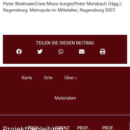
Peter Brielmaier/Uwe Moos-burger/Peter Morsbach (Hgg.):
Regensburg. Metropole im Mittelalter, Regensburg 2007.
TEILEN SIE DIESEN BEITRAG
Karte
Orte
Über uns
Glossar
Materialien
Projektbegleitung
PROF.
LORENZ
PROF.
PROF.