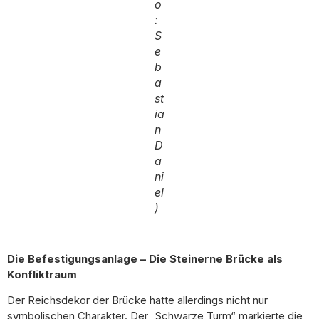
o
:
S
e
b
a
st
ia
n
D
a
ni
el
)
Die Befestigungsanlage – Die Steinerne Brücke als
Konfliktraum
Der Reichsdekor der Brücke hatte allerdings nicht nur
symbolischen Charakter. Der „Schwarze Turm“ markierte die