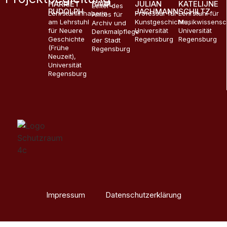
HARRIET
BAIBL
JULIAN
KATELIJNE
Leiter des
RUDOLPH
JACHMANN
SCHILTZ
Lehrstuhlinhaberin
Professur für
Lehrstuhl für
Amtes für
am Lehrstuhl
Kunstgeschichte,
Musikwissensc
Archiv und
für Neuere
Universität
Universität
Denkmalpflege
Geschichte
Regensburg
Regensburg
der Stadt
(Frühe
Regensburg
Neuzeit),
Universität
Regensburg
Impressum
Datenschutzerklärung