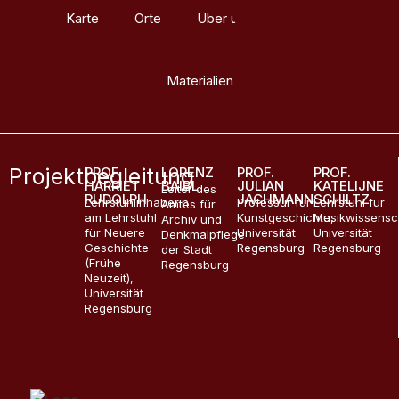
Karte
Orte
Über uns
Glossar
Materialien
Projektbegleitung
PROF.
LORENZ
PROF.
PROF.
HARRIET
BAIBL
JULIAN
KATELIJNE
Leiter des
RUDOLPH
JACHMANN
SCHILTZ
Lehrstuhlinhaberin
Professur für
Lehrstuhl für
Amtes für
am Lehrstuhl
Kunstgeschichte,
Musikwissensc
Archiv und
für Neuere
Universität
Universität
Denkmalpflege
Geschichte
Regensburg
Regensburg
der Stadt
(Frühe
Regensburg
Neuzeit),
Universität
Regensburg