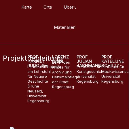
Karte
Orte
Über uns
Glossar
Materialien
Projektbegleitung
PROF.
LORENZ
PROF.
PROF.
HARRIET
BAIBL
JULIAN
KATELIJNE
Leiter des
RUDOLPH
JACHMANN
SCHILTZ
Lehrstuhlinhaberin
Professur für
Lehrstuhl für
Amtes für
am Lehrstuhl
Kunstgeschichte,
Musikwissensc
Archiv und
für Neuere
Universität
Universität
Denkmalpflege
Geschichte
Regensburg
Regensburg
der Stadt
(Frühe
Regensburg
Neuzeit),
Universität
Regensburg