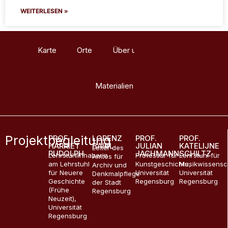
WEITERLESEN »
Karte
Orte
Über uns
Glossar
Materialien
Projektbegleitung
PROF.
LORENZ
PROF.
PROF.
HARRIET
BAIBL
JULIAN
KATELIJNE
Leiter des
RUDOLPH
JACHMANN
SCHILTZ
Lehrstuhlinhaberin
Professur für
Lehrstuhl für
Amtes für
am Lehrstuhl
Kunstgeschichte,
Musikwissensc
Archiv und
für Neuere
Universität
Universität
Denkmalpflege
Geschichte
Regensburg
Regensburg
der Stadt
(Frühe
Regensburg
Neuzeit),
Universität
Regensburg